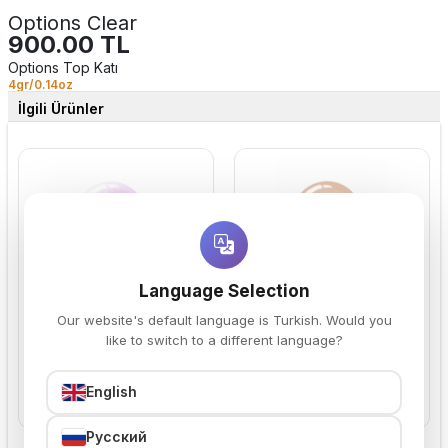
Options Clear
900.00 TL
Options Top Katı
4gr/0.14oz
İlgili Ürünler
Language Selection
Build Tulle
Build Honey
1,180.00 TL
1,180.00 TL
Our website's default language is Turkish. Would you
GÜÇLENDİRME JELİ
YENİ RENK
like to switch to a different language?
English
Sepete Ekle
Sepete Ekle
Русский