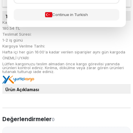
Continue in Turkish
TESLİMAT DETAYLARI
Kargo Ücreti:
180.54 TL
Teslimat Süresi:
1-2 iş günü
Kargoya Verilme Tarihi:
Hafta içi her gün 16:00'a kadar verilen siparişler aynı gün kargoda
ÖNEMLİ UYARI:
Lütfen kargonuzu teslim almadan önce kargo görevlisi yanında
ürünleri kontrol ediniz. Kırılma, dökülme veya zarar gören ürünleri
tutanak tutturup iade ediniz.
Ürün Açıklaması
Değerlendirmeler
0