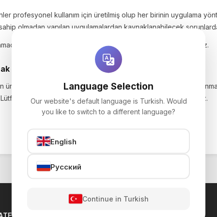
nler profesyonel kullanım için üretilmiş olup her birinin uygulama yönt
e sahip olmadan yapılan uygulamalardan kaynaklanabilecek sorunlarda
nmadan önce detaylı bilgi almak için bizimle iletişime geçebilirsiniz.
nak
Language Selection
en ürünü kategorisinde olduğundan,
6502 sayılı Tüketicilerin Korun
Lütfen siparişinizi vermeden önce ürünleri dikkatle kontrol ediniz.
Our website's default language is Turkish. Would
you like to switch to a different language?
English
Русский
Continue in Turkish
ATEGORİLER