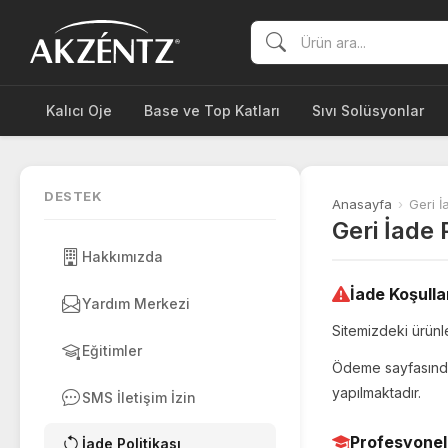
Kalıcı Oje
Base ve Top Katları
Sıvı Solüsyonlar
DESTEK
Anasayfa
›
Geri İ
Geri İade 
Hakkımızda
İade Koşulla
Yardım Merkezi
Sitemizdeki ürünl
Eğitimler
Ödeme sayfasında 
yapılmaktadır.
SMS İletişim İzin
Profesyonel
İade Politikası