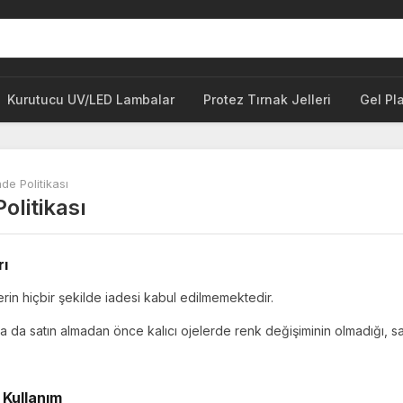
Kurutucu UV/LED Lambalar
Protez Tırnak Jelleri
Gel Pl
ade Politikası
Politikası
rı
erin hiçbir şekilde iadesi kabul edilmemektedir.
da satın almadan önce kalıcı ojelerde renk değişiminin olmadığı, sa
 Kullanım