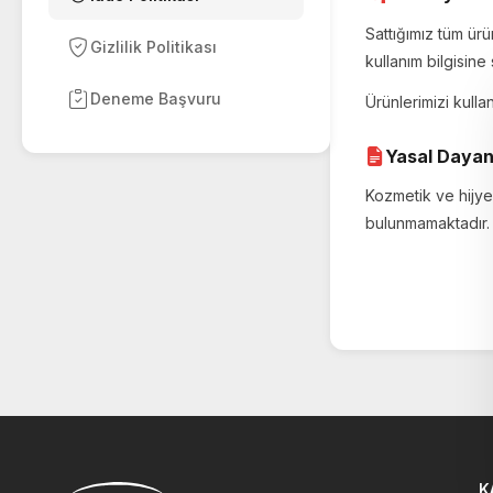
Sattığımız tüm ürü
Gizlilik Politikası
kullanım bilgisin
Deneme Başvuru
Ürünlerimizi kulla
Yasal Daya
Kozmetik ve hijy
bulunmamaktadır. 
K