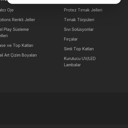
Diğer Ürünler
lıcı Oje
Protez Tırnak Jelleri
tions Renkli Jeller
Tırnak Törpüleri
el Play Süsleme
Sıvı Solüsyonlar
lleri
Fırçalar
ase ve Top Katları
Simli Top Katları
il Art Çizim Boyaları
Kurutucu UV/LED
Lambalar