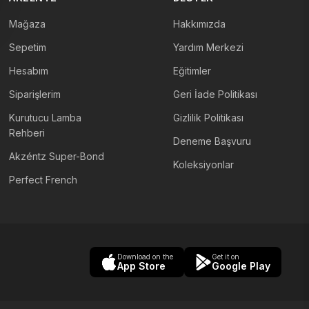
Mağaza
Hakkımızda
Sepetim
Yardım Merkezi
Hesabım
Eğitimler
Siparişlerim
Geri İade Politikası
Kurutucu Lamba
Gizlilik Politikası
Rehberi
Deneme Başvuru
Akzéntz Super-Bond
Koleksiyonlar
Perfect French
Download on the
Get it on
App Store
Google Play