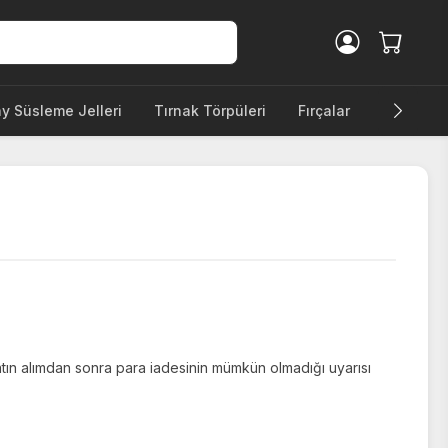
ay Süsleme Jelleri
Tırnak Törpüleri
Fırçalar
Diğer Ürü
tın alımdan sonra para iadesinin mümkün olmadığı uyarısı