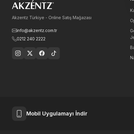
Ka
Akzentz Türkiye - Online Satış Mağazası
Op
info@akzentz.com.tr
G
Je
0212 240 2222
B
Na
Mobil Uygulamayı İndir