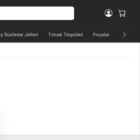
ay Süsleme Jelleri
Tırnak Törpüleri
Fırçalar
Diğer Ürü