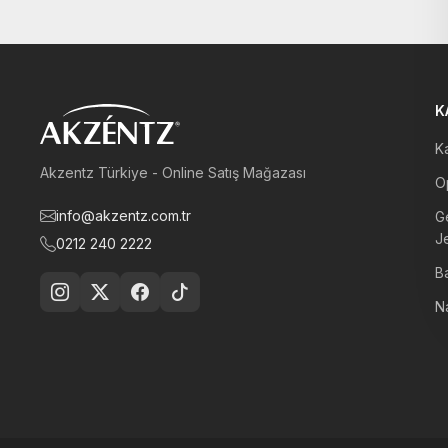
K
Ka
Akzentz Türkiye - Online Satış Mağazası
Op
info@akzentz.com.tr
G
Je
0212 240 2222
B
Na