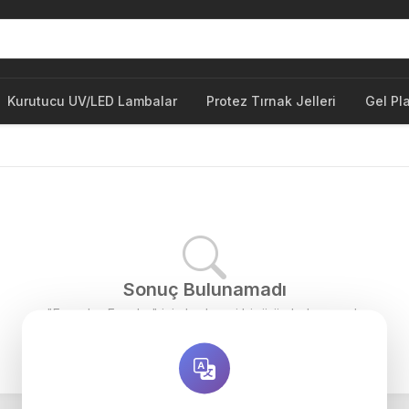
Kurutucu UV/LED Lambalar
Protez Tırnak Jelleri
Gel Pl
Sonuç Bulunamadı
"French - Fırçalar" için herhangi bir ürün bulunamadı.