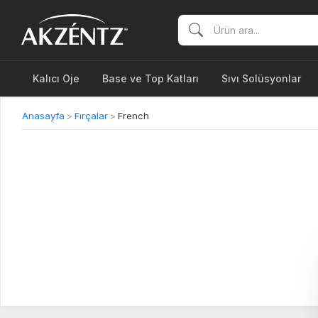
Kalıcı Oje
Base ve Top Katları
Sıvı Solüsyonlar
Anasayfa
>
Fırçalar
>
French