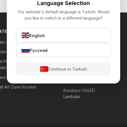
Language Selection
Our website's default language is Turkish. Would
you like to switch to a different language?
ATEGORİLER
Diğer Ürünler
English
lıcı Oje
Protez Tırnak Jelleri
Русский
tions Renkli Jeller
Tırnak Törpüleri
el Play Süsleme
Sıvı Solüsyonlar
lleri
Continue in Turkish
Fırçalar
ase ve Top Katları
Simli Top Katları
il Art Çizim Boyaları
Kurutucu UV/LED
Lambalar