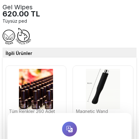
Gel Wipes
620.00 TL
Tüysüz ped
İlgili Ürünler
Tüm Renkler 260 Adet
Magnetic Wand
279,499.99 TL
150.00 TL
237,574.99 TL
%15
MIKNATIS