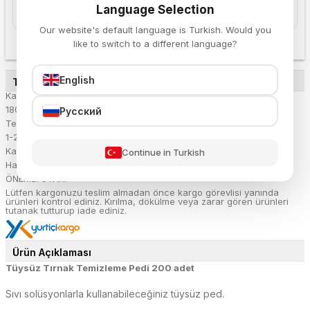
Language Selection
Sepete Ekle
Sepete Ekle
Our website's default language is Turkish. Would you
like to switch to a different language?
English
TESLİMAT DETAYLARI
Kargo Ücreti:
180.54 TL
Русский
Teslimat Süresi:
1-2 iş günü
Kargoya Verilme Tarihi:
Continue in Turkish
Hafta içi her gün 16:00'a kadar verilen siparişler aynı gün kargoda
ÖNEMLİ UYARI:
Lütfen kargonuzu teslim almadan önce kargo görevlisi yanında
ürünleri kontrol ediniz. Kırılma, dökülme veya zarar gören ürünleri
tutanak tutturup iade ediniz.
Ürün Açıklaması
Tüysüz Tırnak Temizleme Pedi 200 adet
Sıvı solüsyonlarla kullanabileceğiniz tüysüz ped.