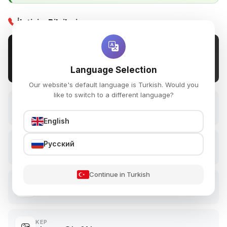
İletişim Bilgileri
AKZENTZ PROFESSIONAL KOZMETİK SAN. TİC.
VE LTD. ŞTİ.
Haigh Industries Inc. Akzentz® markasının Türkiye ve KKTC
Language Selection
resmi distribütörü
Our website's default language is Turkish. Would you
like to switch to a different language?
TELEFON
+90 (212) 240 2222
English
WHATSAPP
Русский
+90 (532) 497 0502
Continue in Turkish
E-POSTA
info@akzentz.com.tr
KEP