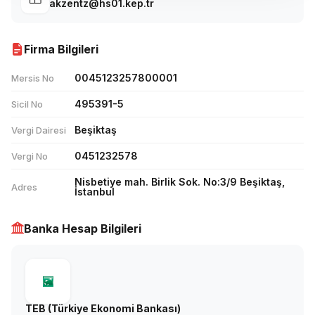
akzentz@hs01.kep.tr
Firma Bilgileri
0045123257800001
Mersis No
495391-5
Sicil No
Beşiktaş
Vergi Dairesi
0451232578
Vergi No
Nisbetiye mah. Birlik Sok. No:3/9 Beşiktaş,
Adres
İstanbul
Banka Hesap Bilgileri
TEB (Türkiye Ekonomi Bankası)