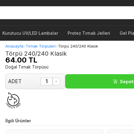
Kurutucu UV/LED Lambalar
Protez Tırnak Jelleri
Gel Pl
Anasayfa
>
Tırnak Törpüleri
>
Törpü 240/240 Klasik
Törpü 240/240 Klasik
64.00 TL
Doğal Tırnak Törpüsü
-
+
ADET
1
Sepet
İlgili Ürünler