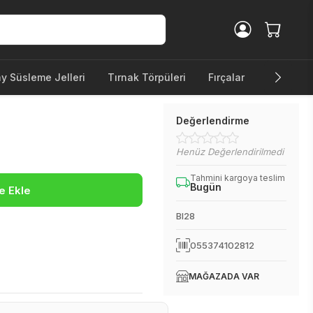
ay Süsleme Jelleri
Tırnak Törpüleri
Fırçalar
Diğer Ürü
Değerlendirme
Henüz Değerlendirilmedi
Tahmini kargoya teslim
Bugün
e Ekle
BI28
055374102812
MAĞAZADA VAR