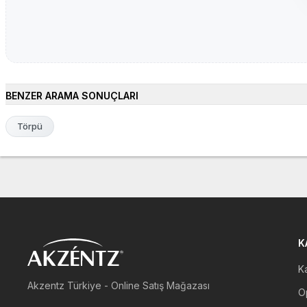
BENZER ARAMA SONUÇLARI
Törpü
K
Ka
Akzentz Türkiye - Online Satış Mağazası
Op