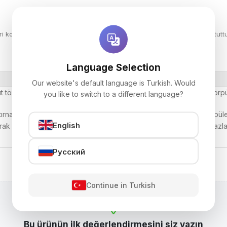
kontrol ediniz. Kırılma, dökülme veya zarar gören ürünleri tutanak tuttu
Language Selection
Our website's default language is Turkish. Would
ıt törpü. 100/100, 100/180, 150/150, 180/180, 240/240 düz klasik törpüle
you like to switch to a different language?
l tırnak törpüsü 150/150, 180/180, 240/240 tavsiye edilir. Tırnak törpü
English
100'dür. Kağıt rengine göre zebra tipi olan hepsinden daha fazla sert
Русский
Continue in Turkish
Bu ürünün ilk değerlendirmesini siz yazın