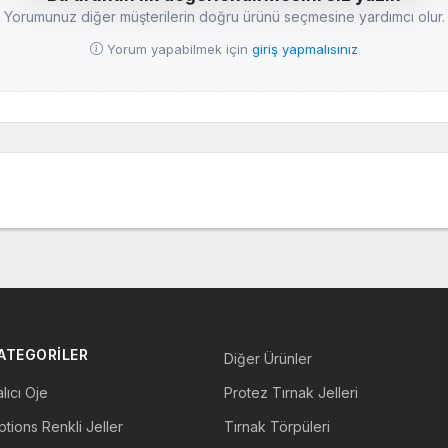
Yorumunuz diğer müşterilerin doğru ürünü seçmesine yardımcı olur.
Yorum yapabilmek için
giriş yapmalısınız
ATEGORİLER
Diğer Ürünler
lıcı Oje
Protez Tırnak Jelleri
tions Renkli Jeller
Tırnak Törpüleri