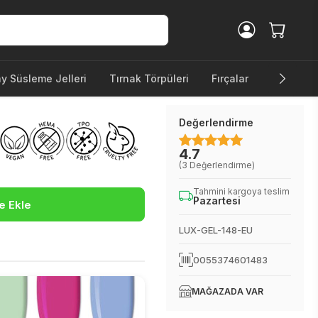
ay Süsleme Jelleri
Tırnak Törpüleri
Fırçalar
Diğer Ürü
Değerlendirme
4.7
(3 Değerlendirme)
Tahmini kargoya teslim
Pazartesi
e Ekle
LUX-GEL-148-EU
0055374601483
MAĞAZADA VAR