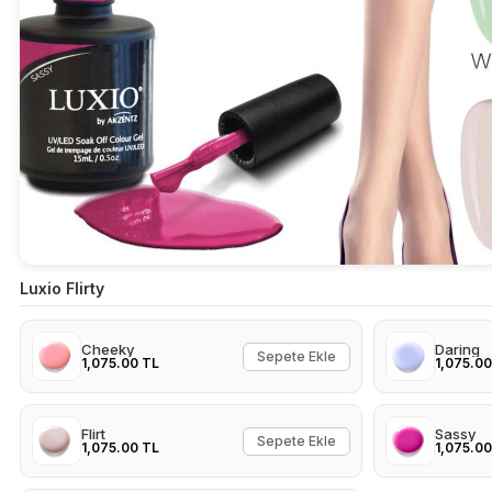
Luxio Flirty
Cheeky
Daring
Sepete Ekle
1,075.00 TL
1,075.00
Flirt
Sassy
Sepete Ekle
1,075.00 TL
1,075.00