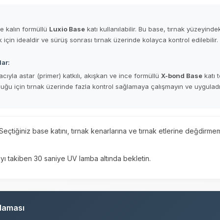
e kalın formüllü
Luxio Base
katı kullanılabilir. Bu base, tırnak yüzeyindek
için idealdir ve sürüş sonrası tırnak üzerinde kolayca kontrol edilebilir.
lar:
cıyla astar (primer) katkılı, akışkan ve ince formüllü
X-bond Base
katı t
uğu için tırnak üzerinde fazla kontrol sağlamaya çalışmayın ve uygula
Seçtiğiniz base katını, tırnak kenarlarına ve tırnak etlerine değdir
ı takiben 30 saniye UV lamba altında bekletin.
laması