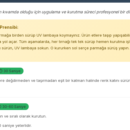
an kıvamda olduğu için uygulama ve kurutma süreci profesyonel bir disi
Prensibi:
rmağa birden sürüp UV lambaya koymayınız. Ürün etlere taşıp yapışabilir
 yol açar. Tüm aşamalarda, her tırnağı tek tek sürüp hemen kurutma işl
 sürün, UV lambaya sokun. O kururken sol serçe parmağa sürüş yapın. B
⏱ 30 Saniye
lere değdirmeden ve taşırmadan eşit bir katman halinde renk katını sü
 30-60 Saniye
ün ve sıralı olarak kurutun.
 saniye yeterlidir.