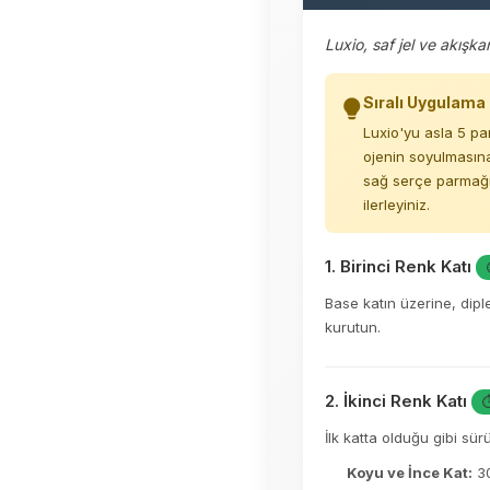
Luxio, saf jel ve akışk
Sıralı Uygulama 
Luxio'yu asla 5 pa
ojenin soyulmasına
sağ serçe parmağı
ilerleyiniz.
1. Birinci Renk Katı
Base katın üzerine, dip
kurutun.
2. İkinci Renk Katı
⏱
İlk katta olduğu gibi sür
Koyu ve İnce Kat:
30