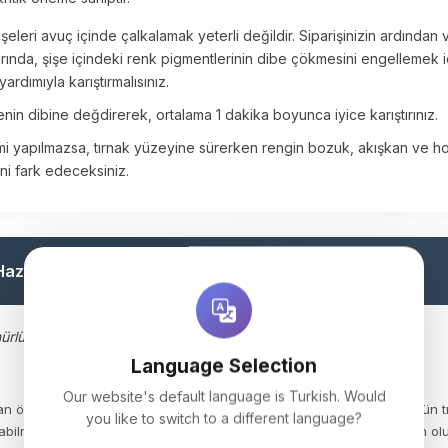
şeleri avuç içinde çalkalamak yeterli değildir. Siparişinizin ardından
ında, şişe içindeki renk pigmentlerinin dibe çökmesini engellemek iç
ardımıyla karıştırmalısınız.
in dibine değdirerek, ortalama 1 dakika boyunca iyice karıştırınız.
emi yapılmazsa, tırnak yüzeyine sürerken rengin bozuk, akışkan ve 
ni fark edeceksiniz.
azırlığı
ü bir uygulama için tırnağın doğru hazırlanması esastır.
Language Selection
Our website's default language is Turkish. Would
n önce detaylı ve temiz bir manikür tamamlanmış olmalıdır. Jel ürünün t
you like to switch to a different language?
bilmesi için tırnak etlerinin (kütikül) tamamen temizlendiğinden emin olu