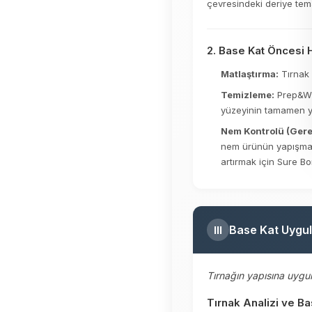
çevresindeki deriye tema
2. Base Kat Öncesi H
Matlaştırma:
Tırnak 
Temizleme:
Prep&Wip
yüzeyinin tamamen ya
Nem Kontrolü (Gere
nem ürünün yapışması
artırmak için Sure B
Base Kat Uygu
III
Tırnağın yapısına uygun
Tırnak Analizi ve B