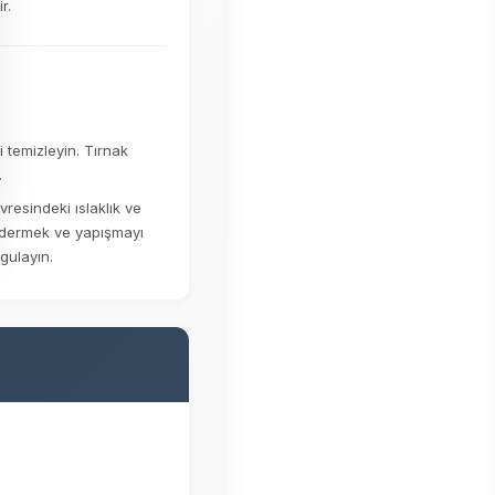
r.
 temizleyin. Tırnak
.
vresindeki ıslaklık ve
gidermek ve yapışmayı
gulayın.