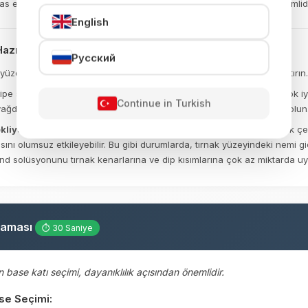
s etmemesi, soyulma (lifting) riskini ortadan kaldırmak için çok önemlidi
English
azırlık
Русский
yüzeyinin tamamını buffer (sünger törpü) kullanarak nazikçe matlaştırın.
e solüsyonu ve tüysüz ped yardımıyla tırnak yüzeyini bastırarak çok iyi
Continue in Turkish
ğdan ve tozdan arınmış, beyazlaşmış bir renge ulaştığından emin olun
kliyse):
Eller terliyse, nemliyse veya klasik manikür yapıldıysa, tırnak çe
nı olumsuz etkileyebilir. Bu gibi durumlarda, tırnak yüzeyindeki nemi 
ond solüsyonunu tırnak kenarlarına ve dip kısımlarına çok az miktarda uy
laması
⏱ 30 Saniye
 base katı seçimi, dayanıklılık açısından önemlidir.
ase Seçimi: