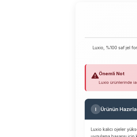
Luxio, %100 saf jel fo
Önemli Not
Luxio ürünlerinde ia
Ürünün Hazırla
I
Luxio kalıcı ojeler yük
uygulama başarısı için k