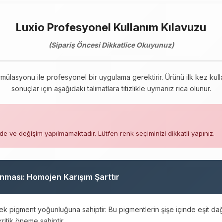
Luxio Profesyonel Kullanım Kılavuzu
(Sipariş Öncesi Dikkatlice Okuyunuz)
rmülasyonu ile profesyonel bir uygulama gerektirir. Ürünü ilk kez ku
sonuçlar için aşağıdaki talimatlara titizlikle uymanız rica olunur.
de ve değişim yapılmamaktadır. Lütfen renk seçiminizi dikkatli yapınız.
nması: Homojen Karışım Şarttır
sek pigment yoğunluğuna sahiptir. Bu pigmentlerin şişe içinde eşit dağ
ritik öneme sahiptir.