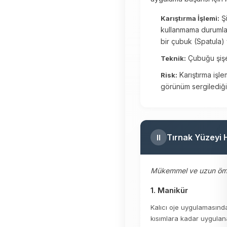
Şi
Karıştırma İşlemi:
kullanmama durumlar
bir çubuk (Spatula) y
Çubuğu şişen
Teknik:
Karıştırma işl
Risk:
görünüm sergilediği
Tırnak Yüzeyi H
II
Mükemmel ve uzun ömürl
1. Manikür
Kalıcı oje uygulamasında
kısımlara kadar uygulana