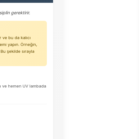
plin gerektirir.
 ve bu da kalıcı
emi yapın. Örneğin,
u şekilde sırayla
rün ve hemen UV lambada