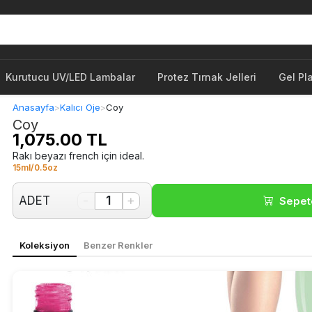
Kurutucu UV/LED Lambalar
Protez Tırnak Jelleri
Gel Pl
Anasayfa
>
Kalıcı Oje
>
Coy
Coy
1,075.00 TL
Rakı beyazı french için ideal.
15ml/0.5oz
-
+
ADET
1
Sepet
Koleksiyon
Benzer Renkler