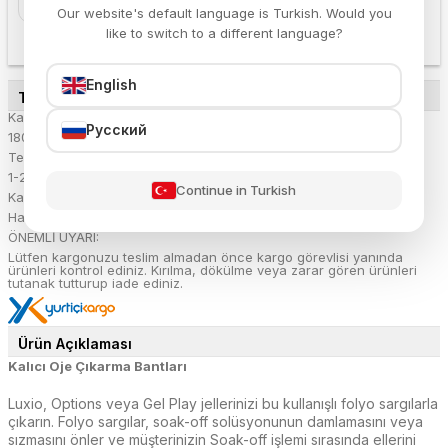
Our website's default language is Turkish. Would you
like to switch to a different language?
English
TESLİMAT DETAYLARI
Kargo Ücreti:
Русский
180.54 TL
Teslimat Süresi:
1-2 iş günü
Continue in Turkish
Kargoya Verilme Tarihi:
Hafta içi her gün 16:00'a kadar verilen siparişler aynı gün kargoda
ÖNEMLİ UYARI:
Lütfen kargonuzu teslim almadan önce kargo görevlisi yanında
ürünleri kontrol ediniz. Kırılma, dökülme veya zarar gören ürünleri
tutanak tutturup iade ediniz.
Ürün Açıklaması
Kalıcı Oje Çıkarma Bantları
Luxio, Options veya Gel Play jellerinizi bu kullanışlı folyo sargılarla
çıkarın. Folyo sargılar, soak-off solüsyonunun damlamasını veya
sızmasını önler ve müşterinizin Soak-off işlemi sırasında ellerini