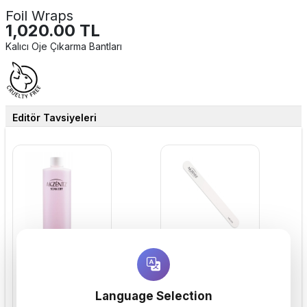
Foil Wraps
1,020.00 TL
Kalıcı Oje Çıkarma Bantları
Editör Tavsiyeleri
Soak Off
Törpü 240/240 Klasik
960.00 TL
64.00 TL
OJE ÇIKARTICI
DOĞAL TIRNAK TÖRPÜSÜ
Language Selection
Sepete Ekle
Sepete Ekle