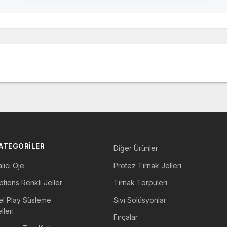
ATEGORİLER
Diğer Ürünler
lıcı Oje
Protez Tırnak Jelleri
tions Renkli Jeller
Tırnak Törpüleri
el Play Süsleme
Sıvı Solüsyonlar
lleri
Fırçalar