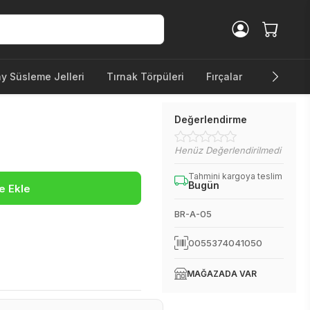
ay Süsleme Jelleri
Tırnak Törpüleri
Fırçalar
Diğer Ürü
Değerlendirme
Henüz Değerlendirilmedi
Tahmini kargoya teslim
Bugün
e Ekle
BR-A-05
0055374041050
MAĞAZADA VAR