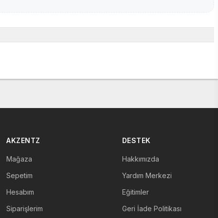
AKZENTZ
DESTEK
Mağaza
Hakkımızda
Sepetim
Yardım Merkezi
Hesabım
Eğitimler
Siparişlerim
Geri İade Politikası