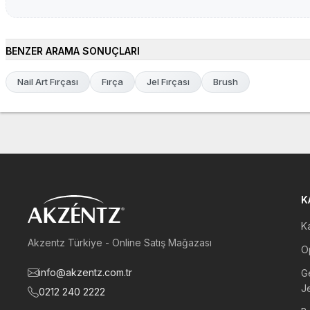
BENZER ARAMA SONUÇLARI
Nail Art Fırçası
Fırça
Jel Fırçası
Brush
K
Ka
Akzentz Türkiye - Online Satış Mağazası
Op
info@akzentz.com.tr
G
Je
0212 240 2222