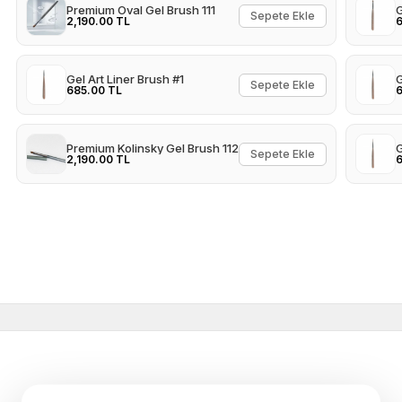
Premium Oval Gel Brush 111
G
Sepete Ekle
2,190.00 TL
6
Gel Art Liner Brush #1
G
Sepete Ekle
685.00 TL
6
Premium Kolinsky Gel Brush 112
G
Sepete Ekle
2,190.00 TL
6