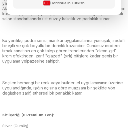
Continue in Turkish
yapısıyla tırnak yüzeyinde aydınlık ve pürüzsüz bir bitiş sağlar.
Akzéntz Shine-On™ gibi no-wipe (silinmeyen) top coat ürünlerinin
kürlenmiş (kuruyan) yüzeyiyle kusursuz bir entegrasyon kurarak,
salon standartlarında üst düzey kalıcılık ve parlaklık sunar.
Bu yenilikçi pudra serisi, manikür uygulamalarına yumuşak, sedefli
bir ışıltı ve çok boyutlu bir derinlik kazandırır. Günümüz modern
tırnak sanatının en çok talep gören trendlerinden "clean-girl"
krom efektinden, zarif "glazed" (sırlı) bitişlere kadar geniş bir
uygulama yelpazesine sahiptir.
Seçilen herhangi bir renk veya builder jel uygulamasının üzerine
uygulandığında, ışığın açısına göre muazzam bir şekilde yön
değiştiren zarif, ethereal bir parlaklık katar.
Kit İçeriği (6 Premium Ton):
Silver (Gümüş)