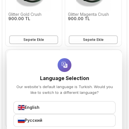
Glitter Gold Crush
Glitter Magenta Crush
900.00 TL
900.00 TL
Sepete Ekle
Sepete Ekle
Language Selection
Our website's default language is Turkish. Would you
like to switch to a different language?
Glitter Pink Crush
Glitter Purple Crush
900.00 TL
900.00 TL
English
Русский
Sepete Ekle
Sepete Ekle