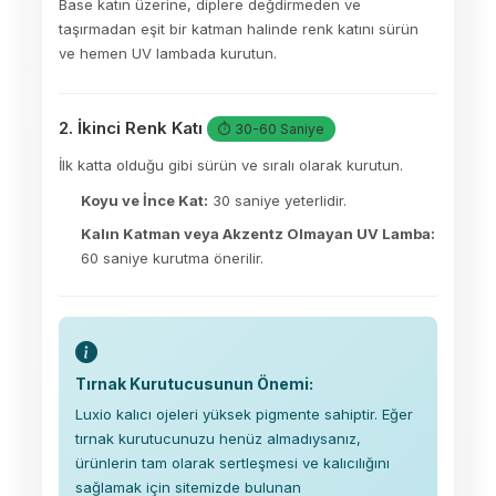
Base katın üzerine, diplere değdirmeden ve
taşırmadan eşit bir katman halinde renk katını sürün
ve hemen UV lambada kurutun.
2. İkinci Renk Katı
⏱ 30-60 Saniye
İlk katta olduğu gibi sürün ve sıralı olarak kurutun.
Koyu ve İnce Kat:
30 saniye yeterlidir.
Kalın Katman veya Akzentz Olmayan UV Lamba:
60 saniye kurutma önerilir.
Tırnak Kurutucusunun Önemi:
Luxio kalıcı ojeleri yüksek pigmente sahiptir. Eğer
tırnak kurutucunuzu henüz almadıysanız,
ürünlerin tam olarak sertleşmesi ve kalıcılığını
sağlamak için sitemizde bulunan