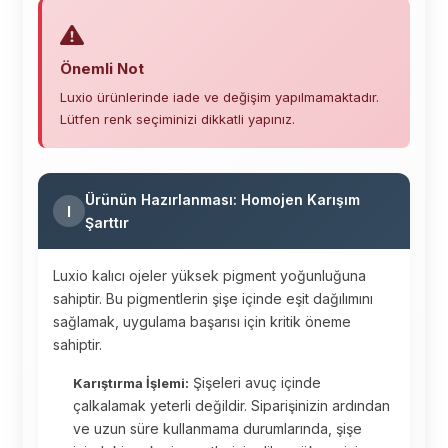
Önemli Not
Luxio ürünlerinde iade ve değişim yapılmamaktadır.
Lütfen renk seçiminizi dikkatli yapınız.
Ürünün Hazırlanması: Homojen Karışım
I
Şarttır
Luxio kalıcı ojeler yüksek pigment yoğunluğuna
sahiptir. Bu pigmentlerin şişe içinde eşit dağılımını
sağlamak, uygulama başarısı için kritik öneme
sahiptir.
Şişeleri avuç içinde
Karıştırma İşlemi:
çalkalamak yeterli değildir. Siparişinizin ardından
ve uzun süre kullanmama durumlarında, şişe