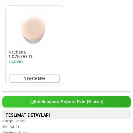
Vachetta
1,075.00 TL
CASINO
Sepete Ekle
Koleksiyonu Sepete Ekle (6 ürün)
TESLİMAT DETAYLARI
Kargo Ücreti:
180.54 TL
Teslimat Süresi: