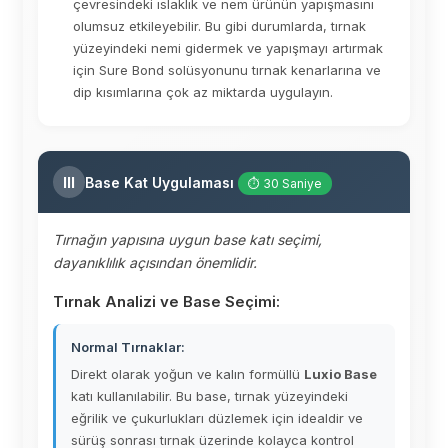
çevresindeki ıslaklık ve nem ürünün yapışmasını
olumsuz etkileyebilir. Bu gibi durumlarda, tırnak
yüzeyindeki nemi gidermek ve yapışmayı artırmak
için Sure Bond solüsyonunu tırnak kenarlarına ve
dip kısımlarına çok az miktarda uygulayın.
III
Base Kat Uygulaması
⏱ 30 Saniye
Tırnağın yapısına uygun base katı seçimi,
dayanıklılık açısından önemlidir.
Tırnak Analizi ve Base Seçimi:
Normal Tırnaklar:
Direkt olarak yoğun ve kalın formüllü
Luxio Base
katı kullanılabilir. Bu base, tırnak yüzeyindeki
eğrilik ve çukurlukları düzlemek için idealdir ve
sürüş sonrası tırnak üzerinde kolayca kontrol