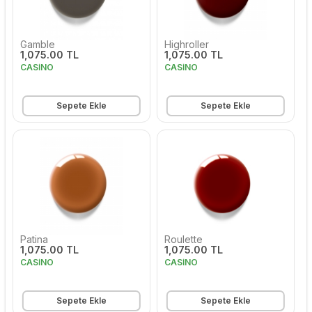
Gamble
Highroller
1,075.00 TL
1,075.00 TL
CASINO
CASINO
Sepete Ekle
Sepete Ekle
Patina
Roulette
1,075.00 TL
1,075.00 TL
CASINO
CASINO
Sepete Ekle
Sepete Ekle