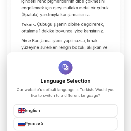
içindeki renk pigmentlerinin dibe çökmesini
engellemek için ojeyi mutlaka metal bir çubuk
(Spatula) yardımıyla karıştırmalısınız.
Çubuğu şişenin dibine değdirerek,
Teknik:
ortalama 1 dakika boyunca iyice karıştırınız.
Karıştırma işlemi yapılmazsa, tırnak
Risk:
yüzeyine sürerken rengin bozuk, akışkan ve
homojen olmayan bir görünüm sergilediğini fark
edeceksiniz.
Language Selection
II
Tırnak Yüzeyi Hazırlığı
Our website's default language is Turkish. Would you
like to switch to a different language?
Mükemmel ve uzun ömürlü bir uygulama için
English
tırnağın doğru hazırlanması esastır.
1. Manikür
Русский