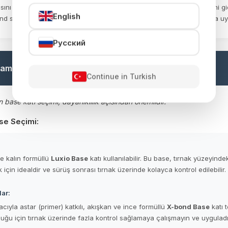
nı olumsuz etkileyebilir. Bu gibi durumlarda, tırnak yüzeyindeki nemi 
English
ond solüsyonunu tırnak kenarlarına ve dip kısımlarına çok az miktarda uy
Русский
laması
⏱ 30 Saniye
Continue in Turkish
 base katı seçimi, dayanıklılık açısından önemlidir.
ase Seçimi:
e kalın formüllü
Luxio Base
katı kullanılabilir. Bu base, tırnak yüzeyindek
için idealdir ve sürüş sonrası tırnak üzerinde kolayca kontrol edilebilir.
lar:
cıyla astar (primer) katkılı, akışkan ve ince formüllü
X-bond Base
katı t
uğu için tırnak üzerinde fazla kontrol sağlamaya çalışmayın ve uygula