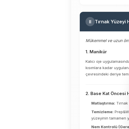
Tırnak Yüzeyi H
II
Mükemmel ve uzun ömürl
1. Manikür
Kalıcı oje uygulamasında
kısımlara kadar uygulana
çevresindeki deriye tema
2. Base Kat Öncesi H
Matlaştırma:
Tırnak 
Temizleme:
Prep&Wip
yüzeyinin tamamen ya
Nem Kontrolü (Gere