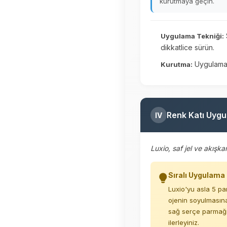
kurutmaya geçin.
Uygulama Tekniği:
dikkatlice sürün.
Uygulamay
Kurutma:
Renk Katı Uygu
IV
Luxio, saf jel ve akışk
Sıralı Uygulama 
Luxio'yu asla 5 pa
ojenin soyulmasına
sağ serçe parmağı
ilerleyiniz.