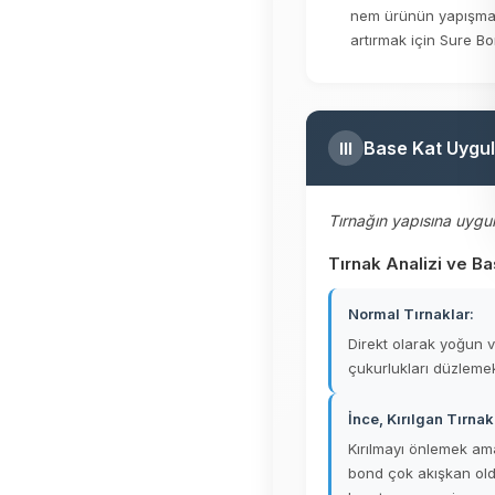
nem ürünün yapışması
artırmak için Sure B
Base Kat Uygu
III
Tırnağın yapısına uygun
Tırnak Analizi ve B
Normal Tırnaklar:
Direkt olarak yoğun v
çukurlukları düzlemek 
İnce, Kırılgan Tırnak
Kırılmayı önlemek ama
bond çok akışkan old