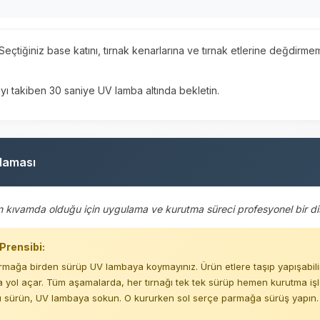
Seçtiğiniz base katını, tırnak kenarlarına ve tırnak etlerine değdir
ı takiben 30 saniye UV lamba altında bekletin.
laması
an kıvamda olduğu için uygulama ve kurutma süreci profesyonel bir disi
Prensibi:
rmağa birden sürüp UV lambaya koymayınız. Ürün etlere taşıp yapışabilir
 yol açar. Tüm aşamalarda, her tırnağı tek tek sürüp hemen kurutma işl
 sürün, UV lambaya sokun. O kururken sol serçe parmağa sürüş yapın. B