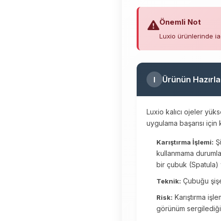
Önemli Not
Luxio ürünlerinde ia
Ürünün Hazırla
I
Luxio kalıcı ojeler yük
uygulama başarısı için k
Şi
Karıştırma İşlemi:
kullanmama durumlar
bir çubuk (Spatula) y
Çubuğu şişen
Teknik:
Karıştırma işl
Risk:
görünüm sergilediği