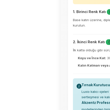
1. Birinci Renk Katı
Base katın üzerine, dip
kurutun.
2. İkinci Renk Katı
⏱
İlk katta olduğu gibi sür
Koyu ve İnce Kat:
30
Kalın Katman veya
Tırnak Kurutuc
Luxio kalıcı ojele
sertleşmesi ve kal
Akzentz Profes
modellerinden birin