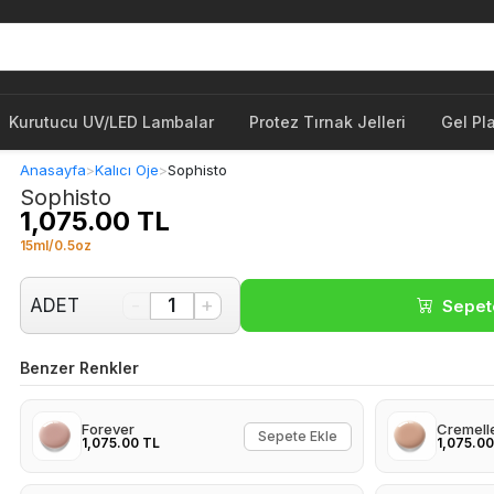
Kurutucu UV/LED Lambalar
Protez Tırnak Jelleri
Gel Pl
Anasayfa
>
Kalıcı Oje
>
Sophisto
Sophisto
1,075.00 TL
15ml/0.5oz
-
+
ADET
1
Sepet
Benzer Renkler
Forever
Cremell
Sepete Ekle
1,075.00 TL
1,075.00