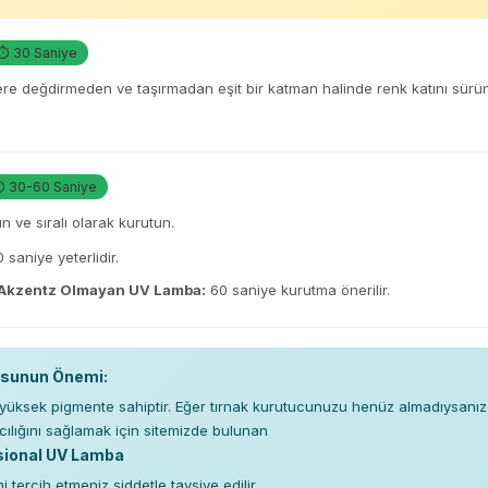
⏱ 30 Saniye
lere değdirmeden ve taşırmadan eşit bir katman halinde renk katını sü
 30-60 Saniye
ün ve sıralı olarak kurutun.
 saniye yeterlidir.
 Akzentz Olmayan UV Lamba:
60 saniye kurutma önerilir.
usunun Önemi:
ri yüksek pigmente sahiptir. Eğer tırnak kurutucunuzu henüz almadıysanız
ıcılığını sağlamak için sitemizde bulunan
sional UV Lamba
i tercih etmeniz şiddetle tavsiye edilir.