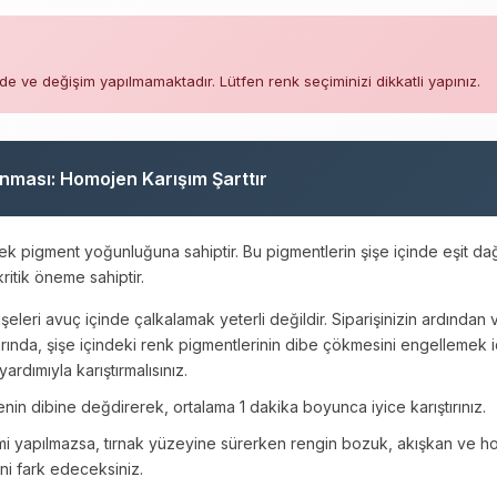
de ve değişim yapılmamaktadır. Lütfen renk seçiminizi dikkatli yapınız.
nması: Homojen Karışım Şarttır
sek pigment yoğunluğuna sahiptir. Bu pigmentlerin şişe içinde eşit dağ
ritik öneme sahiptir.
şeleri avuç içinde çalkalamak yeterli değildir. Siparişinizin ardından
ında, şişe içindeki renk pigmentlerinin dibe çökmesini engellemek iç
ardımıyla karıştırmalısınız.
in dibine değdirerek, ortalama 1 dakika boyunca iyice karıştırınız.
emi yapılmazsa, tırnak yüzeyine sürerken rengin bozuk, akışkan ve 
ni fark edeceksiniz.