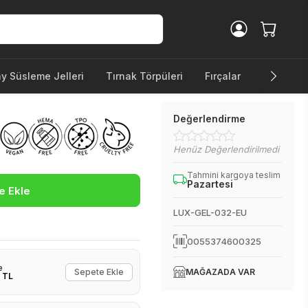
ay Süsleme Jelleri
Tırnak Törpüleri
Fırçalar
Diğer Ürü
Değerlendirme
Henüz Değerlendirilmedi
Tahmini kargoya teslim
Pazartesi
e Ekle
LUX-GEL-032-EU
0055374600325
e
Sepete Ekle
MAĞAZADA VAR
 TL