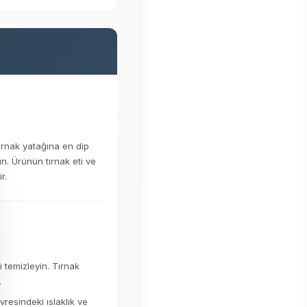
ırnak yatağına en dip
n. Ürünün tırnak eti ve
r.
 temizleyin. Tırnak
.
vresindeki ıslaklık ve