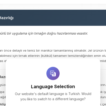
azırlığı
ü bir uygulama için tırnağın doğru hazırlanması esastır.
n önce detaylı ve temiz bir manikür tamamlanmış olmalıdır. Jel ürünün t
bilmesi için tırnak etlerinin (kütikül) tamamen temizlendiğinden emin olu
s etmemesi, soyulma (lifting) riskini ortadan kaldırmak için çok önemlidi
azırlık
yüzeyinin tamamını buffer (sünger törpü) kullanarak nazikçe matlaştırın.
Language Selection
e solüsyonu ve tüysüz ped yardımıyla tırnak yüzeyini bastırarak çok iyi
Our website's default language is Turkish. Would
ğdan ve tozdan arınmış, beyazlaşmış bir renge ulaştığından emin olun
you like to switch to a different language?
kliyse):
Eller terliyse, nemliyse veya klasik manikür yapıldıysa, tırnak çe