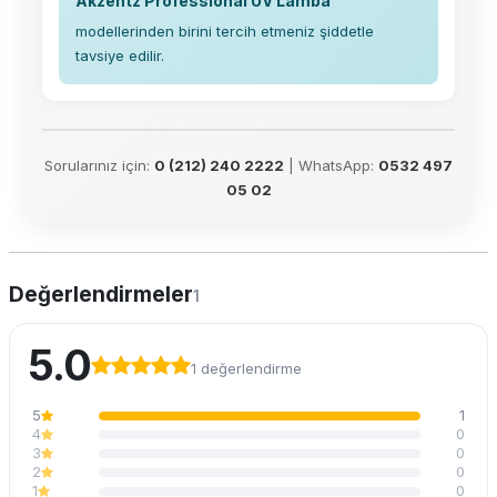
Akzentz Professional UV Lamba
modellerinden birini tercih etmeniz şiddetle
tavsiye edilir.
Sorularınız için:
0 (212) 240 2222
| WhatsApp:
0532 497
05 02
Değerlendirmeler
1
5.0
1 değerlendirme
5
1
4
0
3
0
2
0
1
0