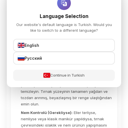
manikür tamamlanmış olmalıdır. Jel ürünün tırnak
yatağına en dip kısımlara kadar uygulanabilmesi için
Language Selection
tırnak etlerinin (kütikül) tamamen temizlendiğinden
emin olun. Ürünün tırnak eti ve çevresindeki deriye
Our website's default language is Turkish. Would you
temas etmemesi, soyulma (lifting) riskini ortadan
like to switch to a different language?
kaldırmak için çok önemlidir.
English
2. Base Kat Öncesi Hazırlık
Русский
Matlaştırma:
Tırnak yüzeyinin tamamını buffer
(sünger törpü) kullanarak nazikçe matlaştırın.
Continue in Turkish
Temizleme:
Prep&Wipe solüsyonu ve tüysüz ped
yardımıyla tırnak yüzeyini bastırarak çok iyi
temizleyin. Tırnak yüzeyinin tamamen yağdan ve
tozdan arınmış, beyazlaşmış bir renge ulaştığından
emin olun.
Nem Kontrolü (Gerekliyse):
Eller terliyse,
nemliyse veya klasik manikür yapıldıysa, tırnak
çevresindeki ıslaklık ve nem ürünün yapışmasını