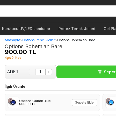
Kurutucu UV/LED Lambalar
Protez Tırnak Jelleri
Gel Pl
Anasayfa
>
Options Renkli Jeller
>
Options Bohemian Bare
Options Bohemian Bare
900.00 TL
4gr/0.14oz
-
+
ADET
1
Sepet
İlgili Ürünler
Options Cobalt Blue
Sepete Ekle
900.00 TL