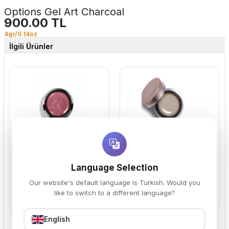
Options Gel Art Charcoal
900.00 TL
4gr/0.14oz
İlgili Ürünler
Options Mauvella
Options Smokey Taupe
900.00 TL
900.00 TL
Language Selection
Our website's default language is Turkish. Would you
like to switch to a different language?
Sepete Ekle
Sepete Ekle
English