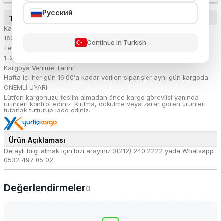
Русский
TESLİMAT DETAYLARI
Kargo Ücreti:
180.54 TL
Continue in Turkish
Teslimat Süresi:
1-2 iş günü
Kargoya Verilme Tarihi:
Hafta içi her gün 16:00'a kadar verilen siparişler aynı gün kargoda
ÖNEMLİ UYARI:
Lütfen kargonuzu teslim almadan önce kargo görevlisi yanında
ürünleri kontrol ediniz. Kırılma, dökülme veya zarar gören ürünleri
tutanak tutturup iade ediniz.
Ürün Açıklaması
Detaylı bilgi almak için bizi arayınız 0(212) 240 2222 yada Whatsapp
0532 497 05 02
Değerlendirmeler
0