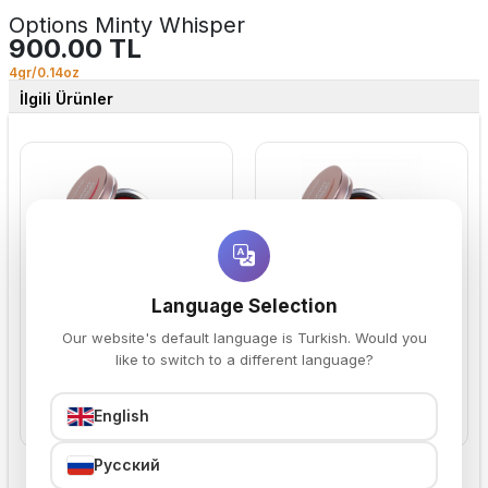
Options Minty Whisper
900.00 TL
4gr/0.14oz
İlgili Ürünler
Options Glamour Pink
Options Fresco Nude
Language Selection
900.00 TL
900.00 TL
Our website's default language is Turkish. Would you
like to switch to a different language?
English
Sepete Ekle
Sepete Ekle
Русский