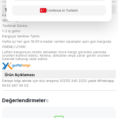
TESLİMAT DETAYLARI
Continue in Turkish
Kargo Ücreti:
180.54 TL
Teslimat Süresi:
1-2 iş günü
Kargoya Verilme Tarihi:
Hafta içi her gün 16:00'a kadar verilen siparişler aynı gün kargoda
ÖNEMLİ UYARI:
Lütfen kargonuzu teslim almadan önce kargo görevlisi yanında
ürünleri kontrol ediniz. Kırılma, dökülme veya zarar gören ürünleri
tutanak tutturup iade ediniz.
Ürün Açıklaması
Detaylı bilgi almak için bizi arayınız 0(212) 240 2222 yada Whatsapp
0532 497 05 02
Değerlendirmeler
0