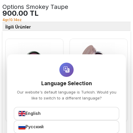
Options Smokey Taupe
900.00 TL
4gr/0.14oz
İlgili Ürünler
Options Glass Pink
Options Celestial Orchid
Language Selection
900.00 TL
900.00 TL
Our website's default language is Turkish. Would you
like to switch to a different language?
English
Sepete Ekle
Sepete Ekle
Русский