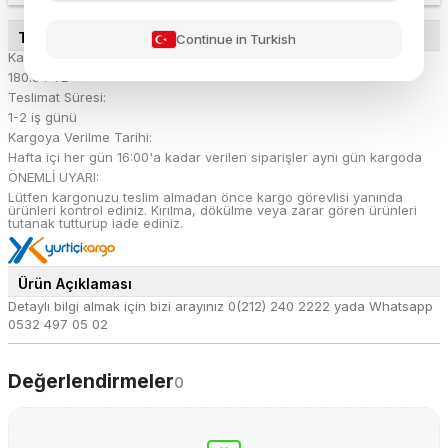
TESLİMAT DETAYLARI
Continue in Turkish
Kargo Ücreti:
180.54 TL
Teslimat Süresi:
1-2 iş günü
Kargoya Verilme Tarihi:
Hafta içi her gün 16:00'a kadar verilen siparişler aynı gün kargoda
ÖNEMLİ UYARI:
Lütfen kargonuzu teslim almadan önce kargo görevlisi yanında
ürünleri kontrol ediniz. Kırılma, dökülme veya zarar gören ürünleri
tutanak tutturup iade ediniz.
Ürün Açıklaması
Detaylı bilgi almak için bizi arayınız 0(212) 240 2222 yada Whatsapp
0532 497 05 02
Değerlendirmeler
0