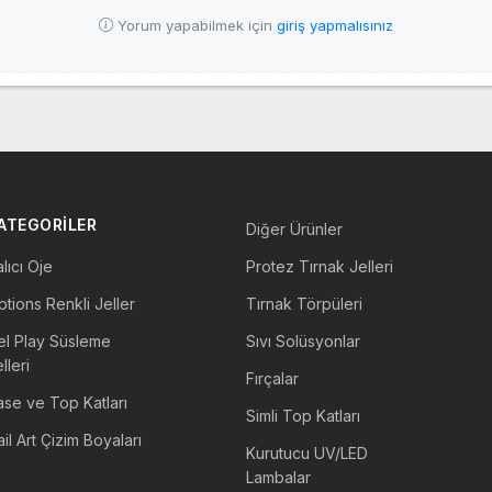
Yorum yapabilmek için
giriş yapmalısınız
ATEGORİLER
Diğer Ürünler
lıcı Oje
Protez Tırnak Jelleri
tions Renkli Jeller
Tırnak Törpüleri
el Play Süsleme
Sıvı Solüsyonlar
lleri
Fırçalar
ase ve Top Katları
Simli Top Katları
il Art Çizim Boyaları
Kurutucu UV/LED
Lambalar