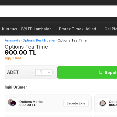
Kurutucu UV/LED Lambalar
Protez Tırnak Jelleri
Gel Pl
Anasayfa
>
Options Renkli Jeller
>
Options Tea Time
Options Tea Time
900.00 TL
4gr/0.14oz
-
+
ADET
1
Sepet
İlgili Ürünler
Options Merlot
Opti
Sepete Ekle
900.00 TL
900.