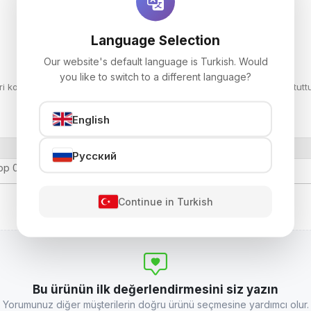
Language Selection
Our website's default language is Turkish. Would
you like to switch to a different language?
kontrol ediniz. Kırılma, dökülme veya zarar gören ürünleri tutanak tuttu
English
Русский
sapp 0532 497 05 02
Continue in Turkish
Bu ürünün ilk değerlendirmesini siz yazın
Yorumunuz diğer müşterilerin doğru ürünü seçmesine yardımcı olur.