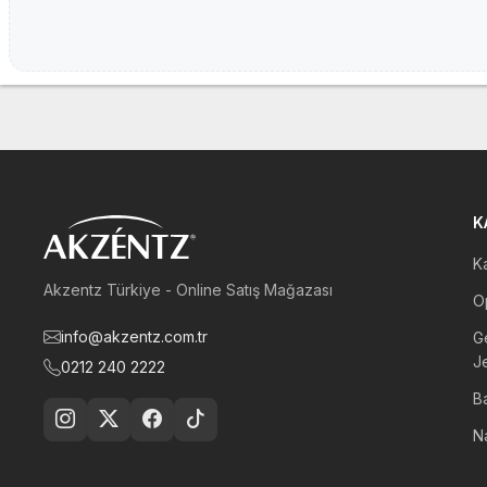
K
Ka
Akzentz Türkiye - Online Satış Mağazası
Op
info@akzentz.com.tr
G
Je
0212 240 2222
B
Na