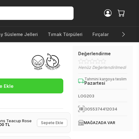
ay Süsleme Jelleri
Tırnak Törpüleri
Fırçalar
Diğer Ürü
Değerlendirme
Henüz Değerlendirilmedi
Tahmini kargoya teslim
Pazartesi
e Ekle
LOG203
0055374412034
ons Teacup Rose
Sepete Ekle
MAĞAZADA VAR
00 TL