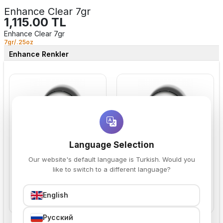
Enhance Clear 7gr
1,115.00 TL
Enhance Clear 7gr
7gr/.25oz
Enhance Renkler
Language Selection
Enhance Soft Pink
Enhance Soft Peach
2,780.00 TL
2,780.00 TL
Our website's default language is Turkish. Would you
UZATMA JELİ
UZATMA JELİ
like to switch to a different language?
English
Sepete Ekle
Sepete Ekle
Русский