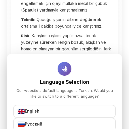
engellemek için ojeyi mutlaka metal bir çubuk
(Spatula) yardımıyla karıştırmalısınız.
Çubuğu şişenin dibine değdirerek,
Teknik:
ortalama 1 dakika boyunca iyice karıştırınız.
Karıştırma işlemi yapılmazsa, tırnak
Risk:
yüzeyine sürerken rengin bozuk, akışkan ve
homojen olmayan bir görünüm sergilediğini fark
edeceksiniz.
Language Selection
II
Tırnak Yüzeyi Hazırlığı
Our website's default language is Turkish. Would you
like to switch to a different language?
Mükemmel ve uzun ömürlü bir uygulama için
tırnağın doğru hazırlanması esastır.
English
1. Manikür
Русский
Kalıcı oje uygulamasından önce detaylı ve temiz bir