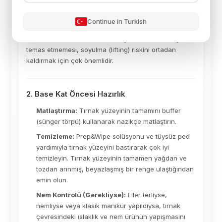
manikür tamamlanmış olmalıdır. Jel ürünün tırnak
yatağına en dip kısımlara kadar uygulanabilmesi için
Continue in Turkish
tırnak etlerinin (kütikül) tamamen temizlendiğinden
emin olun. Ürünün tırnak eti ve çevresindeki deriye
temas etmemesi, soyulma (lifting) riskini ortadan
kaldırmak için çok önemlidir.
2. Base Kat Öncesi Hazırlık
Matlaştırma:
Tırnak yüzeyinin tamamını buffer
(sünger törpü) kullanarak nazikçe matlaştırın.
Temizleme:
Prep&Wipe solüsyonu ve tüysüz ped
yardımıyla tırnak yüzeyini bastırarak çok iyi
temizleyin. Tırnak yüzeyinin tamamen yağdan ve
tozdan arınmış, beyazlaşmış bir renge ulaştığından
emin olun.
Nem Kontrolü (Gerekliyse):
Eller terliyse,
nemliyse veya klasik manikür yapıldıysa, tırnak
çevresindeki ıslaklık ve nem ürünün yapışmasını