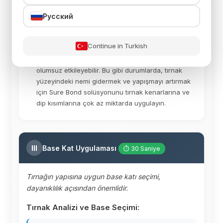
temizleyin. Tırnak yüzeyinin tamamen yağdan ve
tozdan arınmış, beyazlaşmış bir renge ulaştığından
Русский
emin olun.
Nem Kontrolü (Gerekliyse):
Eller terliyse,
Continue in Turkish
nemliyse veya klasik manikür yapıldıysa, tırnak
çevresindeki ıslaklık ve nem ürünün yapışmasını
olumsuz etkileyebilir. Bu gibi durumlarda, tırnak
yüzeyindeki nemi gidermek ve yapışmayı artırmak
için Sure Bond solüsyonunu tırnak kenarlarına ve
dip kısımlarına çok az miktarda uygulayın.
III
Base Kat Uygulaması
⏱ 30 Saniye
Tırnağın yapısına uygun base katı seçimi,
dayanıklılık açısından önemlidir.
Tırnak Analizi ve Base Seçimi: