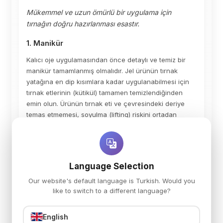
Mükemmel ve uzun ömürlü bir uygulama için
tırnağın doğru hazırlanması esastır.
1. Manikür
Kalıcı oje uygulamasından önce detaylı ve temiz bir
manikür tamamlanmış olmalıdır. Jel ürünün tırnak
yatağına en dip kısımlara kadar uygulanabilmesi için
tırnak etlerinin (kütikül) tamamen temizlendiğinden
emin olun. Ürünün tırnak eti ve çevresindeki deriye
temas etmemesi, soyulma (lifting) riskini ortadan
kaldırmak için çok önemlidir.
2. Base Kat Öncesi Hazırlık
Language Selection
Matlaştırma:
Tırnak yüzeyinin tamamını buffer
Our website's default language is Turkish. Would you
(sünger törpü) kullanarak nazikçe matlaştırın.
like to switch to a different language?
Temizleme:
Prep&Wipe solüsyonu ve tüysüz ped
yardımıyla tırnak yüzeyini bastırarak çok iyi
English