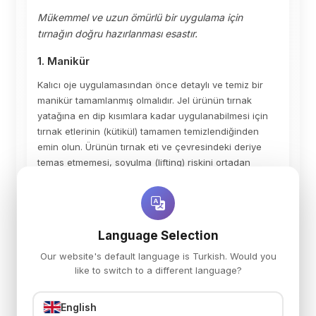
Mükemmel ve uzun ömürlü bir uygulama için
tırnağın doğru hazırlanması esastır.
1. Manikür
Kalıcı oje uygulamasından önce detaylı ve temiz bir
manikür tamamlanmış olmalıdır. Jel ürünün tırnak
yatağına en dip kısımlara kadar uygulanabilmesi için
tırnak etlerinin (kütikül) tamamen temizlendiğinden
emin olun. Ürünün tırnak eti ve çevresindeki deriye
temas etmemesi, soyulma (lifting) riskini ortadan
kaldırmak için çok önemlidir.
2. Base Kat Öncesi Hazırlık
Language Selection
Matlaştırma:
Tırnak yüzeyinin tamamını buffer
Our website's default language is Turkish. Would you
(sünger törpü) kullanarak nazikçe matlaştırın.
like to switch to a different language?
Temizleme:
Prep&Wipe solüsyonu ve tüysüz ped
yardımıyla tırnak yüzeyini bastırarak çok iyi
English