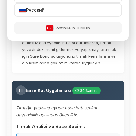
temizleyin. Tırnak yüzeyinin tamamen yağdan ve
tozdan arınmış, beyazlaşmış bir renge ulaştığından
Русский
emin olun.
Nem Kontrolü (Gerekliyse):
Eller terliyse,
Continue in Turkish
nemliyse veya klasik manikür yapıldıysa, tırnak
çevresindeki ıslaklık ve nem ürünün yapışmasını
olumsuz etkileyebilir. Bu gibi durumlarda, tırnak
yüzeyindeki nemi gidermek ve yapışmayı artırmak
için Sure Bond solüsyonunu tırnak kenarlarına ve
dip kısımlarına çok az miktarda uygulayın.
III
Base Kat Uygulaması
⏱ 30 Saniye
Tırnağın yapısına uygun base katı seçimi,
dayanıklılık açısından önemlidir.
Tırnak Analizi ve Base Seçimi: