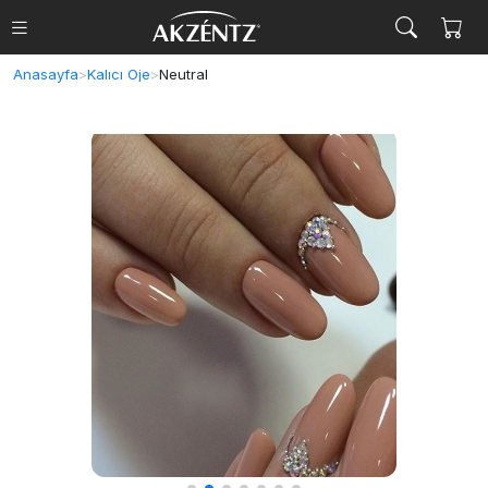
Anasayfa
>
Kalıcı Oje
>
Neutral