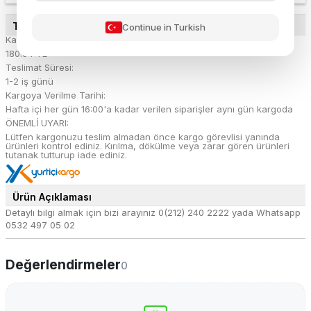
TESLİMAT DETAYLARI
Continue in Turkish
Kargo Ücreti:
180.54 TL
Teslimat Süresi:
1-2 iş günü
Kargoya Verilme Tarihi:
Hafta içi her gün 16:00'a kadar verilen siparişler aynı gün kargoda
ÖNEMLİ UYARI:
Lütfen kargonuzu teslim almadan önce kargo görevlisi yanında
ürünleri kontrol ediniz. Kırılma, dökülme veya zarar gören ürünleri
tutanak tutturup iade ediniz.
Ürün Açıklaması
Detaylı bilgi almak için bizi arayınız 0(212) 240 2222 yada Whatsapp
0532 497 05 02
Değerlendirmeler
0