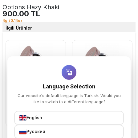
Options Hazy Khaki
900.00 TL
4gr/0.14oz
İlgili Ürünler
Options Lunar Grey
Options Aquamarine Dream
Language Selection
900.00 TL
900.00 TL
Our website's default language is Turkish. Would you
like to switch to a different language?
English
Sepete Ekle
Sepete Ekle
Русский