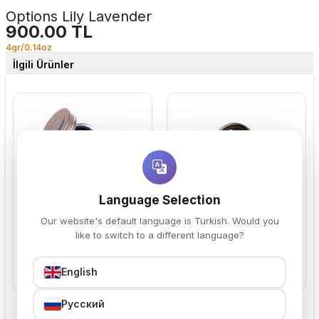
Options Lily Lavender
900.00 TL
4gr/0.14oz
İlgili Ürünler
Options Snazzy Blue
Options Divine Cocoa
Language Selection
900.00 TL
900.00 TL
Our website's default language is Turkish. Would you
like to switch to a different language?
English
Sepete Ekle
Sepete Ekle
Русский