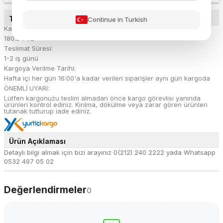
TESLİMAT DETAYLARI
Continue in Turkish
Kargo Ücreti:
180.54 TL
Teslimat Süresi:
1-2 iş günü
Kargoya Verilme Tarihi:
Hafta içi her gün 16:00'a kadar verilen siparişler aynı gün kargoda
ÖNEMLİ UYARI:
Lütfen kargonuzu teslim almadan önce kargo görevlisi yanında
ürünleri kontrol ediniz. Kırılma, dökülme veya zarar gören ürünleri
tutanak tutturup iade ediniz.
Ürün Açıklaması
Detaylı bilgi almak için bizi arayınız 0(212) 240 2222 yada Whatsapp
0532 497 05 02
Değerlendirmeler
0